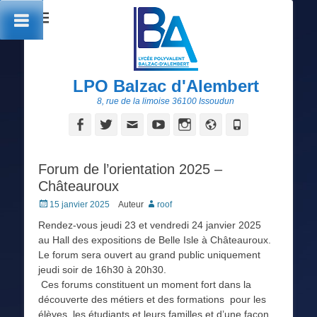
LPO Balzac d'Alembert
8, rue de la limoise 36100 Issoudun
Facebook
Twitter
Adresse
YouTube
Instagram
Site
Tél
de
web
contact
Forum de l’orientation 2025 –
Châteauroux
Posted
15 janvier 2025
Auteur
roof
on
Rendez-vous jeudi 23 et vendredi 24 janvier 2025
au Hall des expositions de Belle Isle à Châteauroux.
Le forum sera ouvert au grand public uniquement
jeudi soir de 16h30 à 20h30.
Ces forums constituent un moment fort dans la
découverte des métiers et des formations pour les
élèves, les étudiants et leurs familles et d’une façon