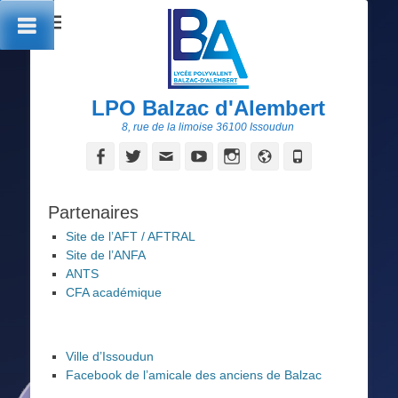
LPO Balzac d'Alembert
8, rue de la limoise 36100 Issoudun
Facebook
Twitter
Adresse
YouTube
Instagram
Site
Tél
de
web
contact
Partenaires
Site de l’AFT / AFTRAL
Site de l’ANFA
ANTS
CFA académique
Ville d’Issoudun
Facebook de l’amicale des anciens de Balzac