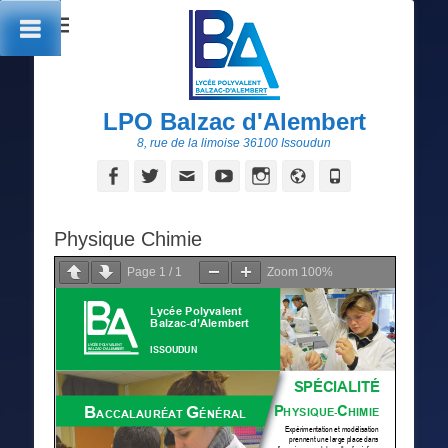
LPO Balzac d'Alembert
8, rue de la limoise 36100 Issoudun
Facebook
Twitter
Adresse
YouTube
Instagram
Site
Tél
de
web
contact
Physique Chimie
Page
1
/
1
Zoom
100%