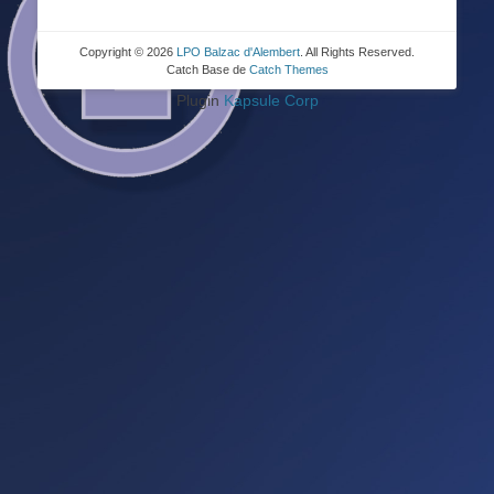
Copyright © 2026
LPO Balzac d'Alembert
. All Rights Reserved.
Catch Base de
Catch Themes
Plugin
Kapsule Corp