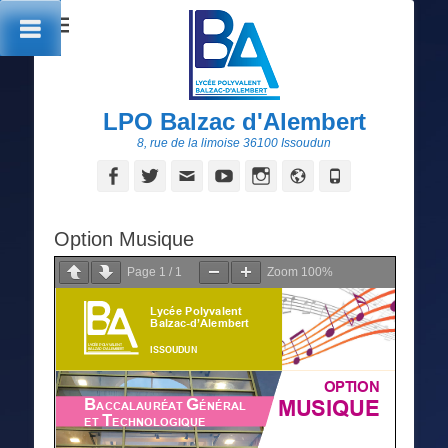
LPO Balzac d'Alembert
8, rue de la limoise 36100 Issoudun
Facebook
Twitter
Adresse
YouTube
Instagram
Site
Tél
de
web
contact
Option Musique
Page
1
/
1
Zoom
100%