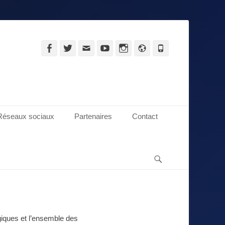
Facebook
Twitter
Adresse
YouTube
Instagram
Site
Tél
de
web
contact
Réseaux sociaux
Partenaires
Contact
Recherche
giques et l’ensemble des