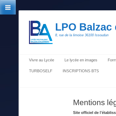
LPO Balzac 
8, rue de la limoise 36100 Issoudun
Menu principal
Aller
Vivre au Lycée
Le lycée en images
Form
au
contenu
TURBOSELF
INSCRIPTIONS BTS
Mentions lé
Site officiel de l’établi