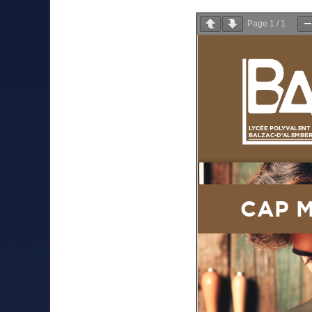
Page
1
/
1