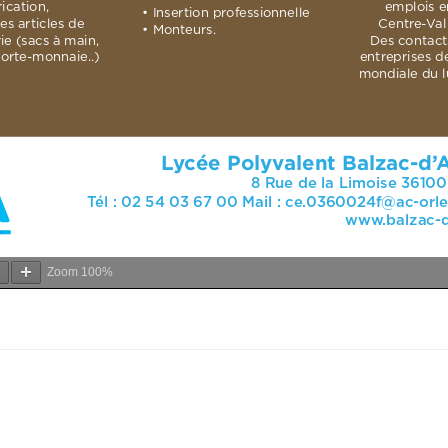
Zoom
100%