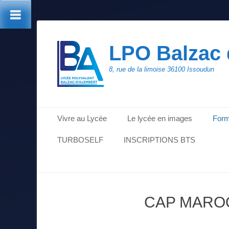
LPO Balzac 
8, rue de la limoise 36100 Issoudun
Menu principal
Aller
Vivre au Lycée
Le lycée en images
Form
au
contenu
TURBOSELF
INSCRIPTIONS BTS
CAP MARO