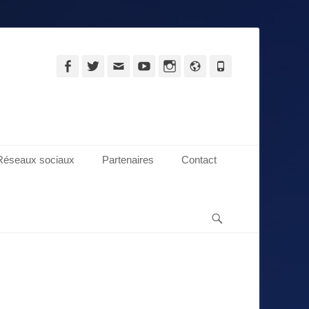
Facebook
Twitter
Adresse
YouTube
Instagram
Site
Tél
de
web
contact
Réseaux sociaux
Partenaires
Contact
Recherche