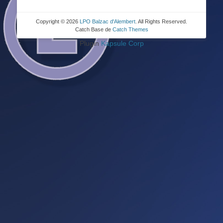
Copyright © 2026
LPO Balzac d'Alembert
. All Rights Reserved.
Catch Base de
Catch Themes
Plugin
Kapsule Corp