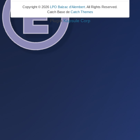
Copyright © 2026
LPO Balzac d'Alembert
. All Rights Reserved.
Catch Base de
Catch Themes
Plugin
Kapsule Corp