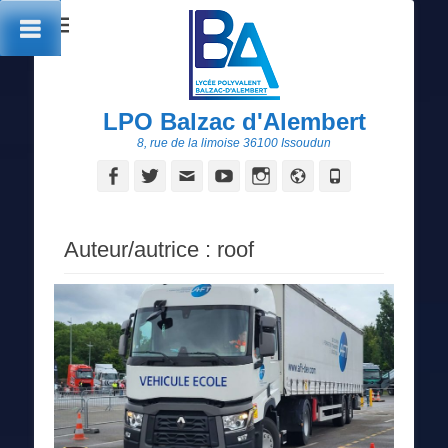
LPO Balzac d'Alembert
8, rue de la limoise 36100 Issoudun
Facebook
Twitter
Adresse
YouTube
Instagram
Site
Tél
de
web
contact
Auteur/autrice :
roof