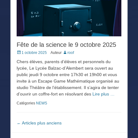
Fête de la science le 9 octobre 2025
Posted
1 octobre 2025
Auteur
roof
on
Chers élèves, parents d’élèves et personnels du
lycée, Le Lycée Balzac-d’Alembert sera ouvert au
public jeudi 9 octobre entre 17h30 et 19h00 et vous
invite à un Escape Game Mathématique organisé au
studio Théâtre de l’établissement. Il s’agira de tenter
d’ouvrir un coffre-fort en résolvant des
Lire plus …
Catégories
NEWS
Navigation
←
Articles plus anciens
des
articles