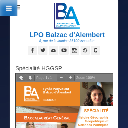
LPO Balzac d'Alembert
8, rue de la limoise 36100 Issoudun
Facebook
Twitter
Adresse
YouTube
Instagram
Site
Tél
de
web
contact
Spécialité HGGSP
Page
1
/
1
Zoom
100%