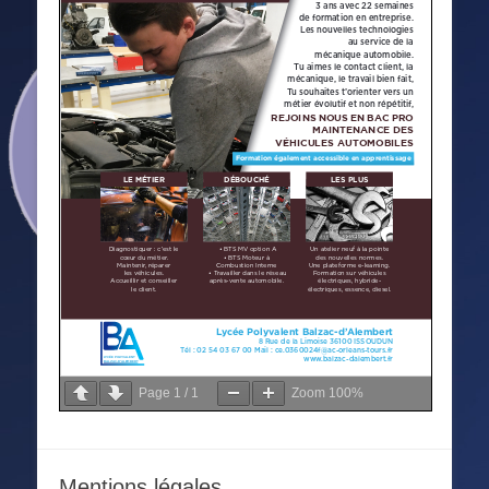
Page
1
/
1
Zoom
100%
Mentions légales