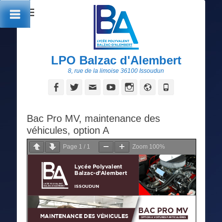
LPO Balzac d'Alembert
8, rue de la limoise 36100 Issoudun
Facebook
Twitter
Adresse
YouTube
Instagram
Site
Tél
de
web
contact
Bac Pro MV, maintenance des
véhicules, option A
Page
1
/
1
Zoom
100%