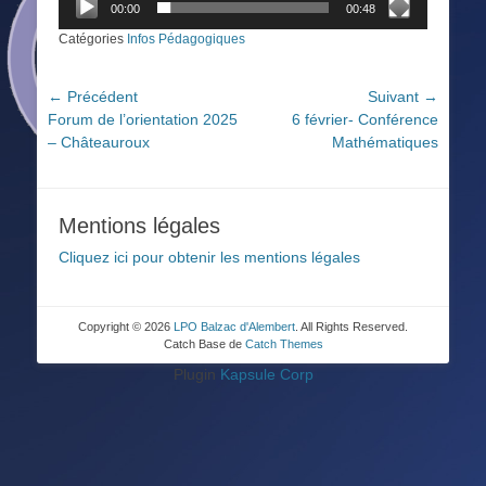
00:00
00:48
Catégories
Infos Pédagogiques
Navigation
← Précédent
Suivant →
Article
Article
Forum de l’orientation 2025
6 février- Conférence
de
précédent :
suivant :
– Châteauroux
Mathématiques
l’article
Mentions légales
Cliquez ici pour obtenir les mentions légales
Copyright © 2026
LPO Balzac d'Alembert
. All Rights Reserved.
Catch Base de
Catch Themes
Plugin
Kapsule Corp