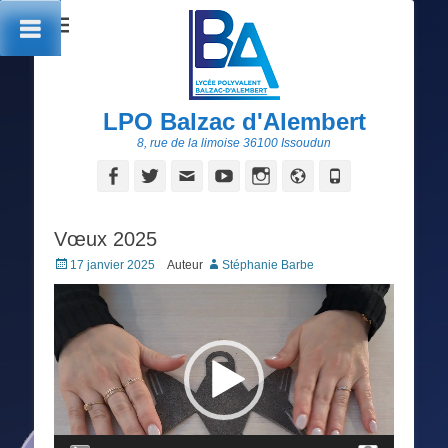
LPO Balzac d'Alembert
8, rue de la limoise 36100 Issoudun
Facebook
Twitter
Adresse
YouTube
Instagram
Site
Tél
de
web
contact
Vœux 2025
Posted
17 janvier 2025
Auteur
Stéphanie Barbe
on
Lecteur
vidéo