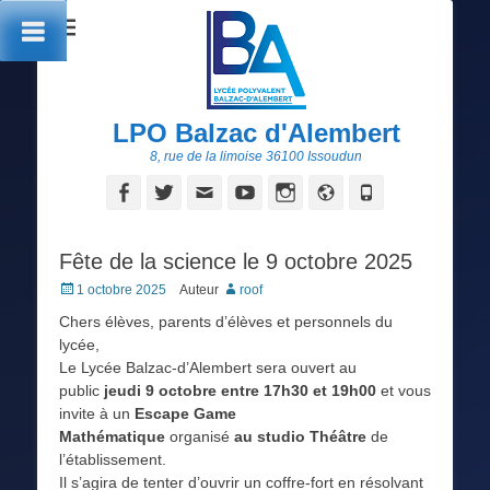
LPO Balzac d'Alembert
8, rue de la limoise 36100 Issoudun
Facebook
Twitter
Adresse
YouTube
Instagram
Site
Tél
de
web
contact
Fête de la science le 9 octobre 2025
Posted
1 octobre 2025
Auteur
roof
on
Chers élèves, parents d’élèves et personnels du
lycée,
Le Lycée Balzac-d’Alembert sera ouvert au
public
jeudi 9 octobre entre 17h30 et 19h00
et vous
invite à un
Escape Game
Mathématique
organisé
au studio Théâtre
de
l’établissement.
Il s’agira de tenter d’ouvrir un coffre-fort en résolvant