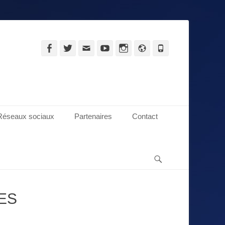
Facebook
Twitter
Adresse
YouTube
Instagram
Site
Tél
de
web
contact
Réseaux sociaux
Partenaires
Contact
Recherche
ES