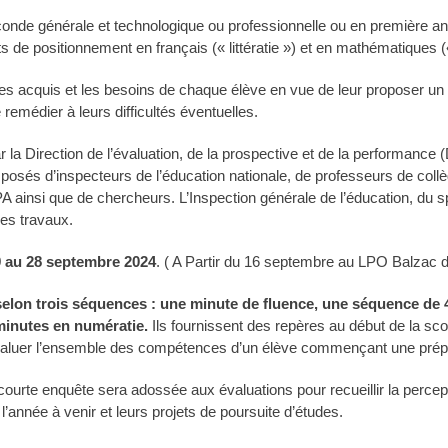
conde générale et technologique ou professionnelle ou en première 
s de positionnement en français (« littératie ») et en mathématiques (
er les acquis et les besoins de chaque élève en vue de leur proposer
remédier à leurs difficultés éventuelles.
la Direction de l’évaluation, de la prospective et de la performance (
osés d’inspecteurs de l’éducation nationale, de professeurs de collè
 ainsi que de chercheurs. L’Inspection générale de l’éducation, du sp
ces travaux.
9 au 28 septembre 2024
. ( A Partir du 16 septembre au LPO Balzac 
selon trois séquences : une minute de fluence, une séquence de 4
minutes en numératie.
Ils fournissent des repères au début de la sco
évaluer l’ensemble des compétences d’un élève commençant une prép
ourte enquête sera adossée aux évaluations pour recueillir la percep
 l’année à venir et leurs projets de poursuite d’études.