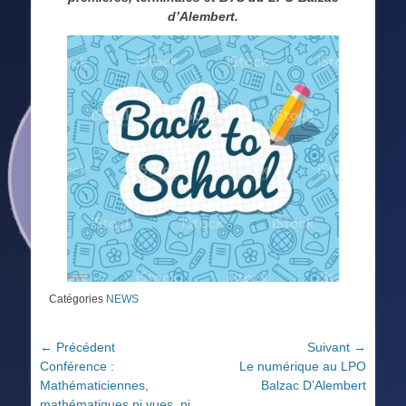
d’Alembert.
Catégories
NEWS
Navigation
← Précédent
Suivant →
Article
Article
Conférence :
Le numérique au LPO
de
précédent :
suivant :
Mathématiciennes,
Balzac D’Alembert
l’article
mathématiques ni vues, ni