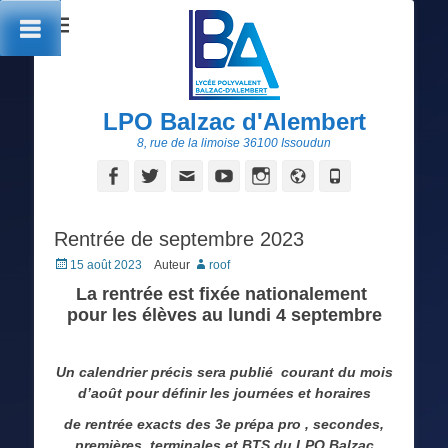
LPO Balzac d'Alembert
8, rue de la limoise 36100 Issoudun
Facebook
Twitter
Adresse
YouTube
Instagram
Site
Tél
de
web
contact
Rentrée de septembre 2023
Posted
15 août 2023
Auteur
roof
on
La rentrée est fixée nationalement
pour les élèves au lundi 4 septembre
Un calendrier précis sera publié courant du mois
d’août pour définir les journées et horaires
de rentrée exacts des
3e prépa pro , secondes,
premières, terminales et BTS du LPO Balzac