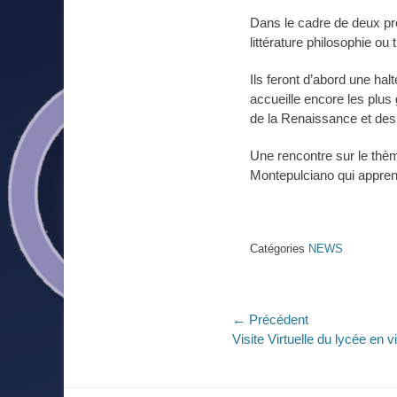
on
Dans le cadre de deux pr
littérature philosophie ou 
Ils feront d’abord une hal
accueille encore les plus
de la Renaissance et des m
Une rencontre sur le thèm
Montepulciano qui appren
Catégories
NEWS
Navigation
← Précédent
Article
Visite Virtuelle du lycée en 
de
précédent :
l’article