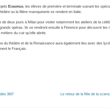
ojets
Erasmus
, les élèves de première et terminale suivant les spéc
théâtre ou la filière maroquinerie se rendent en Italie.
te de deux jours à Milan pour visiter notamment les ateliers de la célèbr
 grands opéras. Ils se rendront ensuite à Florence pour découvrir le
étiers du cuir qu’elle abrite.
e du théâtre et de la Renaissance aura également lieu avec des lycé
nent le Français.
Article
vidéo 360°
Le retour de la fête de la scie
suivant :