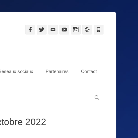
Facebook
Twitter
Adresse
YouTube
Instagram
Site
Tél
de
web
contact
Réseaux sociaux
Partenaires
Contact
Recherche
ctobre 2022