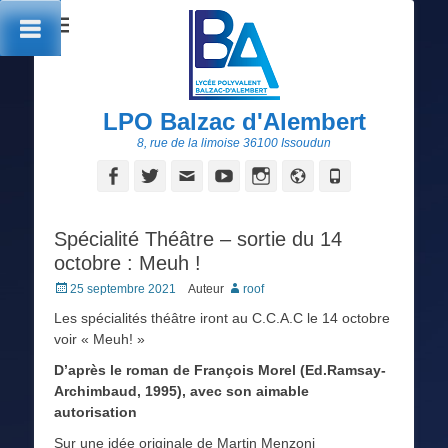
LPO Balzac d'Alembert
8, rue de la limoise 36100 Issoudun
Facebook
Twitter
Adresse
YouTube
Instagram
Site
Tél
de
web
contact
Spécialité Théâtre – sortie du 14
octobre : Meuh !
Posted
25 septembre 2021
Auteur
roof
on
Les spécialités théâtre iront au C.C.A.C le 14 octobre
voir « Meuh! »
D’après le roman de François Morel (Ed.Ramsay-
Archimbaud, 1995), avec son aimable
autorisation
Sur une idée originale de Martin Menzoni