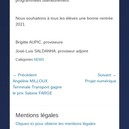
programmées ultérieurement.
Nous souhaitons à tous les élèves une bonne rentrée
2021.
Brigitte AUPIC, proviseure
José-Luis SALDANHA, proviseur adjoint
Catégories
NEWS
Navigation
← Précédent
Suivant →
Article
Article
Angéline MILLOUX
Projet numérique
de
précédent :
suivant :
Terminale Transport gagne
l’article
le prix Sabine FARGE
Mentions légales
Cliquez ici pour obtenir les mentions légales