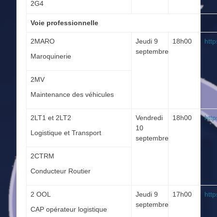
2G4
Voie professionnelle
2MARO
Jeudi 9
18h00
htt
septembre
Maroquinerie
2MV
Maintenance des véhicules
2LT1 et 2LT2
Vendredi
18h00
htt
10
Logistique et Transport
septembre
2CTRM
Conducteur Routier
2 OOL
Jeudi 9
17h00
htt
septembre
CAP opérateur logistique