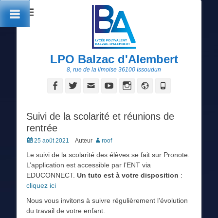
LPO Balzac d'Alembert
8, rue de la limoise 36100 Issoudun
Facebook
Twitter
Adresse
YouTube
Instagram
Site
Tél
de
web
contact
Suivi de la scolarité et réunions de
rentrée
Posted
25 août 2021
Auteur
roof
on
Le suivi de la scolarité des élèves se fait sur Pronote.
L’application est accessible par l’ENT via
EDUCONNECT.
Un tuto est à votre disposition
:
cliquez ici
Nous vous invitons à suivre régulièrement l’évolution
du travail de votre enfant.