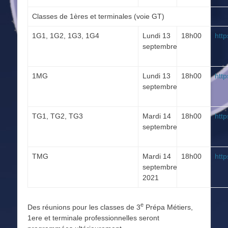
Classes de 1ères et terminales (voie GT)
1G1, 1G2, 1G3, 1G4
Lundi 13
18h00
htt
septembre
1MG
Lundi 13
18h00
htt
septembre
TG1, TG2, TG3
Mardi 14
18h00
htt
septembre
TMG
Mardi 14
18h00
htt
septembre
2021
e
Des réunions pour les classes de 3
Prépa Métiers,
1ere et terminale professionnelles seront