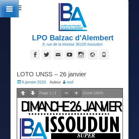
LPO Balzac d'Alembert
8, rue de la limoise 36100 Issoudun
Facebook
Twitter
Adresse
YouTube
Instagram
Site
Tél
de
web
contact
LOTO UNSS – 26 janvier
Posted
9 janvier 2020
Auteur
roof
on
Page
1
/
1
Zoom
100%