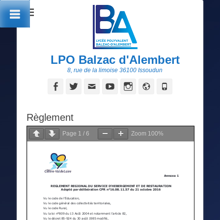
LPO Balzac d'Alembert
8, rue de la limoise 36100 Issoudun
Facebook
Twitter
Adresse
YouTube
Instagram
Site
Tél
de
web
contact
Règlement
Page
1
/
6
Zoom
100%