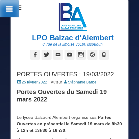
LPO Balzac d'Alembert
8, rue de la limoise 36100 Issoudun
Facebook
Twitter
Adresse
YouTube
Instagram
Site
Tél
de
web
contact
PORTES OUVERTES : 19/03/2022
Posted
25 février 2022
Auteur
Stéphanie Barbe
on
Portes Ouvertes du Samedi 19
mars 2022
Le lycée Balzac-d’Alembert organise ses
Portes
Ouvertes en présentiel
le
Samedi 19 mars de 9h30
à 12h et 13h30 à 16h30
.