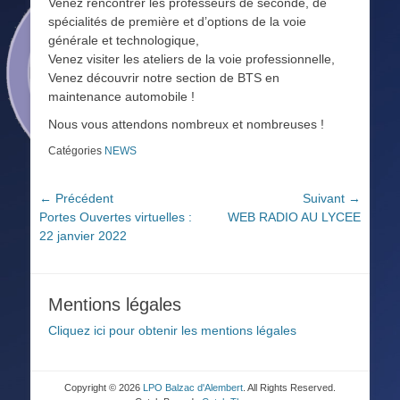
Venez rencontrer les professeurs de seconde, de
spécialités de première et d’options de la voie
générale et technologique,
Venez visiter les ateliers de la voie professionnelle,
Venez découvrir notre section de BTS en
maintenance automobile !
Nous vous attendons nombreux et nombreuses !
Catégories
NEWS
Navigation
← Précédent
Suivant →
Article
Article
Portes Ouvertes virtuelles :
WEB RADIO AU LYCEE
de
précédent :
suivant :
22 janvier 2022
l’article
Mentions légales
Cliquez ici pour obtenir les mentions légales
Copyright © 2026
LPO Balzac d'Alembert
. All Rights Reserved.