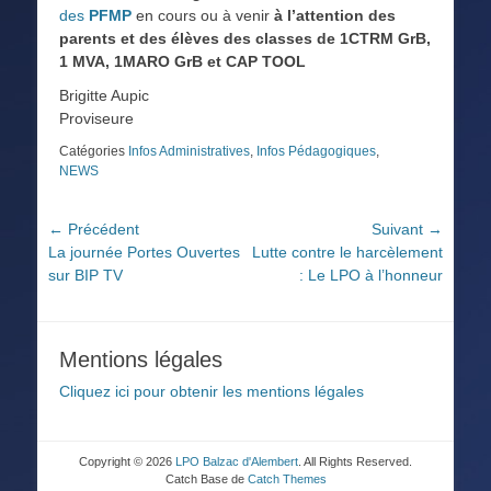
des
PFMP
en cours ou à venir
à l’attention des
parents et des élèves des classes de
1CTRM GrB,
1 MVA, 1MARO GrB et CAP TOOL
Brigitte Aupic
Proviseure
Catégories
Infos Administratives
,
Infos Pédagogiques
,
NEWS
Navigation
← Précédent
Suivant →
Article
Article
La journée Portes Ouvertes
Lutte contre le harcèlement
de
précédent :
suivant :
sur BIP TV
: Le LPO à l’honneur
l’article
Mentions légales
Cliquez ici pour obtenir les mentions légales
Copyright © 2026
LPO Balzac d'Alembert
. All Rights Reserved.
Catch Base de
Catch Themes