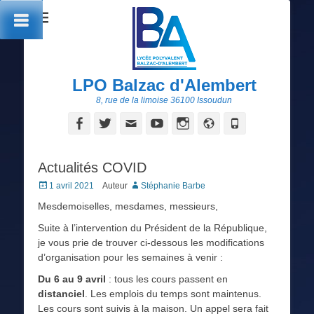
LPO Balzac d'Alembert
8, rue de la limoise 36100 Issoudun
Facebook
Twitter
Adresse
YouTube
Instagram
Site
Tél
de
web
contact
Actualités COVID
Posted
1 avril 2021
Auteur
Stéphanie Barbe
on
Mesdemoiselles, mesdames, messieurs,
Suite à l’intervention du Président de la République,
je vous prie de trouver ci-dessous les modifications
d’organisation pour les semaines à venir :
Du 6 au 9 avril
: tous les cours passent en
distanciel
. Les emplois du temps sont maintenus.
Les cours sont suivis à la maison. Un appel sera fait