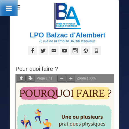
LPO Balzac d'Alembert
8, rue de la limoise 36100 Issoudun
Facebook
Twitter
Adresse
YouTube
Instagram
Site
Tél
de
web
contact
Pour quoi faire ?
Page
1
/
1
Zoom
100%