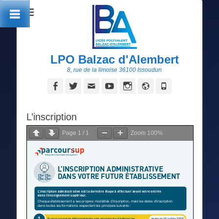
LPO Balzac d'Alembert
8, rue de la limoise 36100 Issoudun
Facebook
Twitter
Adresse
YouTube
Instagram
Site
Tél
de
web
contact
L’inscription
Page
1
/
1
Zoom
100%