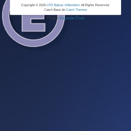
Copyright © 2026
LPO Balzac d'Alembert
. All Rights Reserved.
Catch Base de
Catch Themes
Plugin
Kapsule Corp